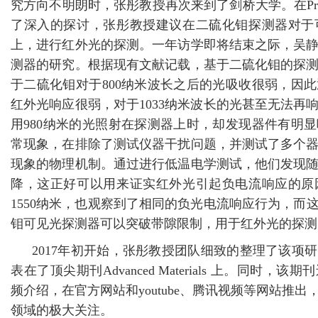
究方向不明朗时，张彤教授再次来到了剑桥大学。在Prof
了深入的探讨，张彤教授建议在二硫化钼探测器对于
上，进行红外光的探测。一年访学即将结束之际，吴
测器的研究。根据现有文献记载，基于二硫化钼的探
于二硫化钼对于800纳米波长之后的光吸收很弱，因
红外光响应很弱，对于1033纳米波长的光甚至无法再
用980纳米的光照射在探测器上时，却发现器件有明
常现象，在排除了测试仪器干扰问题，并测试了多个
现象的物理机制。通过进行低温电学测试，他们发现
降，这正好可以用来证实红外光引起负电流响应的原
1550纳米，也观察到了相同的负光电流响应行为，而
钼可见光探测器可以突破带隙限制，用于红外光的探测
2017年初开始，张彤教授团队细致的整理了该项研
表在了顶尖期刊Advanced Materials 上。同时
频介绍，在官方网站和youtube、腾讯视频等网站推
领域的极大关注。