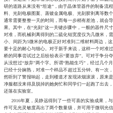
研的道路从来没有“坦途”，由于晶体管器件的制备流
料、光刻电极图案、蒸镀金属电极、光刻胶剥离等数
通常需要整整一天的时间，而每一步稍有差池，就会
果。其中，在“光刻”这一关键步骤中，一般的器件尺
对准，而机械剥离得到的二硫化钼宽度仅为几微米，
小、间距为5微米的电极正好对准到二维材料两边，
要十足的耐心与细心。对于新手来说，这样一个对准
桥的同事尝试过之后纷纷表示“要放弃”。可对于争分
从没想过“放弃”两个字。所谓“熟能生巧”，经过几个
已经十分娴熟，对准一个样品不超过五分钟。有一次
然听到了警报响起，走到楼道才发现浓烟滚滚，原来
净服都没来得及脱掉的她匆忙和同学们一起跑了出去
还落在实验室。
2016年夏，吴静远得到了一些可喜的实验成果，
件可见光灵敏度高出了两个数量级，并可用于微弱光