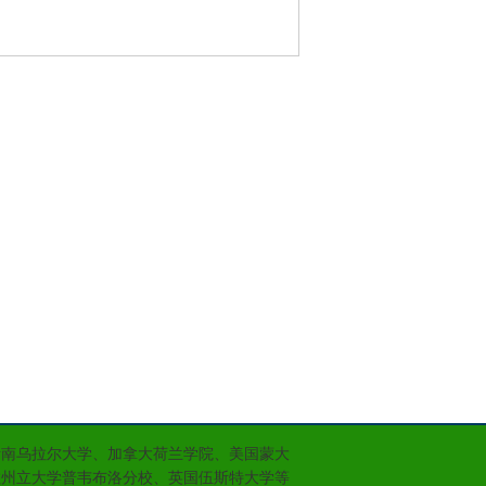
斯南乌拉尔大学、加拿大荷兰学院、美国蒙大
拉州立大学普韦布洛分校、英国伍斯特大学等