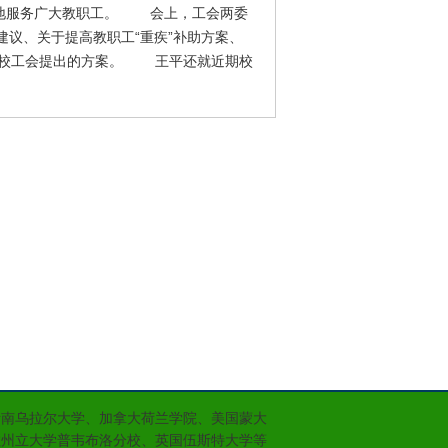
好地服务广大教职工。 会上，工会两委
用建议、关于提高教职工“重疾”补助方案、
同意校工会提出的方案。 王平还就近期校
斯南乌拉尔大学、加拿大荷兰学院、美国蒙大
拉州立大学普韦布洛分校、英国伍斯特大学等